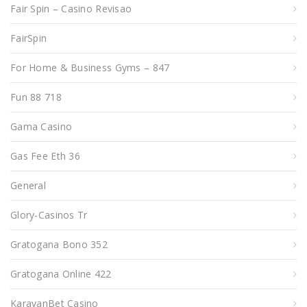
Fair Spin – Casino Revisao
FairSpin
For Home & Business Gyms – 847
Fun 88 718
Gama Casino
Gas Fee Eth 36
General
Glory-Casinos Tr
Gratogana Bono 352
Gratogana Online 422
KaravanBet Casino