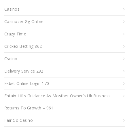
Casinos
Casinozer Gg Online
Crazy Time
Crickex Betting 862
Csdino
Delivery Service 292
Ekbet Online Login 170
Entain Lifts Guidance As Mostbet Owner's Uk Business
Returns To Growth – 961
Fair Go Casino