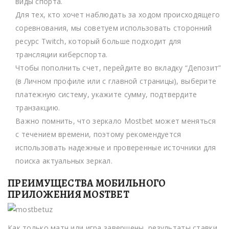
виды спорта.
Для тех, кто хочет наблюдать за ходом происходящего
соревнования, мы советуем использовать сторонний
ресурс Twitch, который больше подходит для
трансляции киберспорта.
Чтобы пополнить счет, перейдите во вкладку “Депозит”
(в Личном профиле или с главной страницы), выберите
платежную систему, укажите сумму, подтвердите
транзакцию.
Важно помнить, что зеркало Mostbet может меняться
с течением времени, поэтому рекомендуется
использовать надежные и проверенные источники для
поиска актуальных зеркал.
ПРЕИМУЩЕСТВА МОБИЛЬНОГО
ПРИЛОЖЕНИЯ MOSTBET
Как только матч или игра завершены, результаты ставки