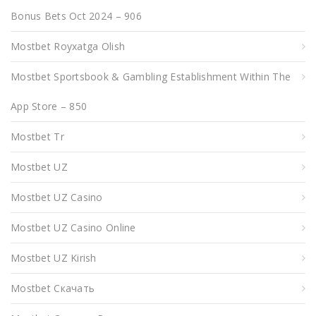
Bonus Bets Oct 2024 – 906
Mostbet Royxatga Olish
‎mostbet Sportsbook & Gambling Establishment Within The
App Store – 850
Mostbet Tr
Mostbet UZ
Mostbet UZ Casino
Mostbet UZ Casino Online
Mostbet UZ Kirish
Mostbet Скачать