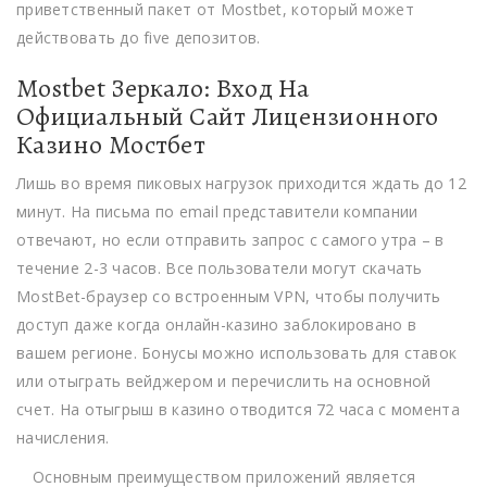
приветственный пакет от Mostbet, который может
действовать до five депозитов.
Mostbet Зеркало: Вход На
Официальный Сайт Лицензионного
Казино Мостбет
Лишь во время пиковых нагрузок приходится ждать до 12
минут. На письма по email представители компании
отвечают, но если отправить запрос с самого утра – в
течение 2-3 часов. Все пользователи могут скачать
MostBet-браузер со встроенным VPN, чтобы получить
доступ даже когда онлайн-казино заблокировано в
вашем регионе. Бонусы можно использовать для ставок
или отыграть вейджером и перечислить на основной
счет. На отыгрыш в казино отводится 72 часа с момента
начисления.
Основным преимуществом приложений является