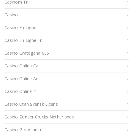
Casibom Tr
Casino
Casino En Ligne
Casino En Ligne Fr
Casino Gratogana 635
Casino Onlina Ca
Casino Online Ar
Casinò Online It
Casino Utan Svensk Licens
Casino Zonder Crucks Netherlands
Casino-Glory India