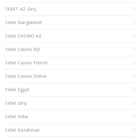
1XBET AZ Giriş
1xbet Bangladesh
1xbet CASINO AZ
1xbet Casino BD
1xbet Casino French
1xbet Casino Online
1xbet Egypt
1xbet Giriş
1xbet India
1xbet Kazahstan