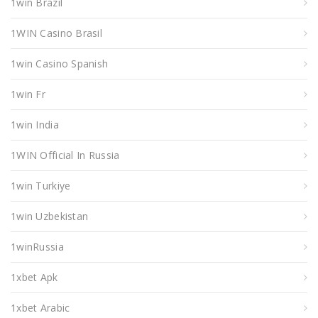
1win Brazil
1WIN Casino Brasil
1win Casino Spanish
1win Fr
1win India
1WIN Official In Russia
1win Turkiye
1win Uzbekistan
1winRussia
1xbet Apk
1xbet Arabic