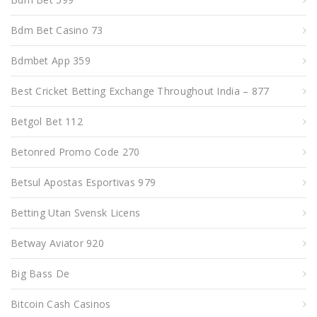
Bdm Bet Casino 73
Bdmbet App 359
Best Cricket Betting Exchange Throughout India – 877
Betgol Bet 112
Betonred Promo Code 270
Betsul Apostas Esportivas 979
Betting Utan Svensk Licens
Betway Aviator 920
Big Bass De
Bitcoin Cash Casinos