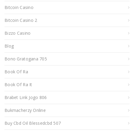
Bitcoin Casino
Bitcoin Casino 2
Bizzo Casino
Blog
Bono Gratogana 705
Book Of Ra
Book Of Ra It
Brabet Link Jogo 806
Bukmacherzy Online
Buy Cbd Oil Blessedcbd 507