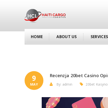
HOME
ABOUT US
SERVICE
Recenzja 20bet Casino Opi
9
MAY
By: admin
20bet Kasyno