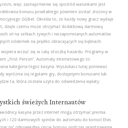
yciom, więc zaznajomienie się spośród warunkami jest
 odebrania bonusu powitalnego powinien zostać złożony w
romocyjnego GGBet. Określa to, że każdy nowy gracz wydaje
zyt, dzięki czemu może otrzymać dodatkową darmową
ich sił na setkach żywych i niezapomnianych automatów
rójnych siódemek na prędko obracających się bębnach.
i wspiera wczuć się w całą otoczkę hazardu. Programy w
skiem „First-Person”. Automaty internetowego to
wana kategoria tegoż kasyna. Wyszukasz tutaj ponieważ
dy wyróżnia się regułami gry, dostępnymi bonusami lub
ędzie ta, która została użyta do odwiedzenia wpłaty
stkich świeżych Internautów
awodnicy kasyna przez internet mogą otrzymać premia
tych i 120 darmowych spinów do automatu do konsol Elvis
aznaczyć odpowiednią opcję bonusu podczas rejestrowania