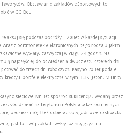
h faworytów. Obstawianie zakładów eSportowych to
robić w GG Bet.
b relaksuj się podczas podróży – 20Bet w każdej sytuacji
e wraz z portmonetek elektronicznych, tego rodzaju jakim
yskawiczne wypłaty, zazwyczaj w ciągu 24 godzin. Na
jmują najczęściej do odwiedzenia dwudziestu czterech dni,
 potrwać do trzech dni roboczych. Kasyno 20Bet podaje
y kredtyu, portfele elektryczne w tym BLIK, Jeton, MiFinity
kasyno sieciowe Mr Bet spośród sublicencją, wydaną przez
eszkód działać na terytorium Polski a także odmiennych
obre, będziesz mógł też odbierać cotygodniowe cashbacki.
ne, jest to Twój zakład zwykły już nie, gdyż ma
u.