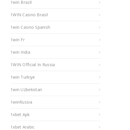
1win Brazil
1WIN Casino Brasil
1win Casino Spanish
1win Fr
1win India
1WIN Official In Russia
1win Turkiye
1win Uzbekistan
1winRussia
1xbet Apk
1xbet Arabic