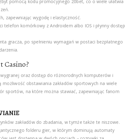
zbyt pomocą kodu promocyjnego 20bet, co o wiele ułatwia
szeń.
ch, zapewniając wygodę i elastyczność.
ci telefon komórkowy z Androidem albo IOS i płynny dostęp
nta gracza, po spełnieniu wymagań w postaci bezpłatnego
arzenia.
et Casino?
 wygranej oraz dostęp do różnorodnych komputerów i
ją możliwość obstawiania zakładów sportowych na wiele
ór sportów, na które można stawiać, zapewniając fanom
WIANIE
 rynków zakładów do zbadania, w tymże także te niszowe.
igantycznego folderu gier, w którym dominują automaty
lotów jest dostępna w dwóch opcjach – rozrywki za