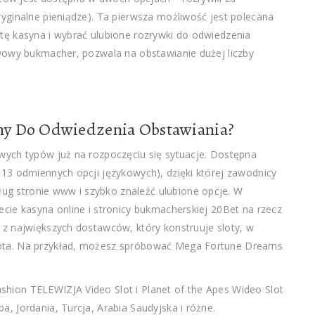
yginalne pieniądze). Ta pierwsza możliwość jest polecana
tę kasyna i wybrać ulubione rozrywki do odwiedzenia
awowy bukmacher, pozwala na obstawianie dużej liczby
ny Do Odwiedzenia Obstawiania?
wych typów już na rozpoczęciu się sytuacje. Dostępna
13 odmiennych opcji językowych), dzięki której zawodnicy
 stronie www i szybko znaleźć ulubione opcje. W
cie kasyna online i stronicy bukmacherskiej 20Bet na rzecz
 z największych dostawców, który konstruuje sloty, w
ota. Na przykład, możesz spróbować Mega Fortune Dreams
shion TELEWIZJA Video Slot i Planet of the Apes Wideo Slot
a, Jordania, Turcja, Arabia Saudyjska i różne.