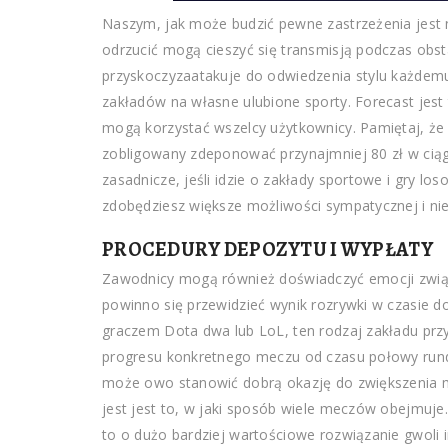
Naszym, jak może budzić pewne zastrzeżenia jest n
odrzucić mogą cieszyć się transmisją podczas obs
przyskoczyzaatakuje do odwiedzenia stylu każdemu
zakładów na własne ulubione sporty. Forecast jest
mogą korzystać wszelcy użytkownicy. Pamiętaj, że 
zobligowany zdeponować przynajmniej 80 zł w cią
zasadnicze, jeśli idzie o zakłady sportowe i gry l
zdobędziesz większe możliwości sympatycznej i n
PROCEDURY DEPOZYTU I WYPŁATY
Zawodnicy mogą również doświadczyć emocji zwią
powinno się przewidzieć wynik rozrywki w czasie d
graczem Dota dwa lub LoL, ten rodzaj zakładu pr
progresu konkretnego meczu od czasu połowy rundy
może owo stanowić dobrą okazję do zwiększenia 
jest jest to, w jaki sposób wiele meczów obejmuje.
to o dużo bardziej wartościowe rozwiązanie gwoli i