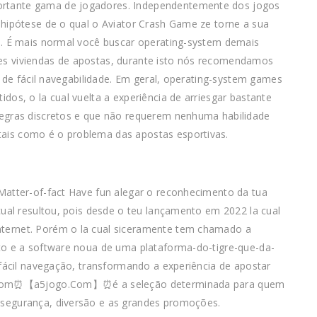
rtante gama de jogadores. Independentemente dos jogos
 hipótese de o qual o Aviator Crash Game ze torne a sua
e. É mais normal você buscar operating-system demais
es viviendas de apostas, durante isto nós recomendamos
e de fácil navegabilidade. Em geral, operating-system games
dos, o la cual vuelta a experiência de arriesgar bastante
regras discretos e que não requerem nenhuma habilidade
ais como é o problema das apostas esportivas.
Matter-of-fact Have fun alegar o reconhecimento da tua
cual resultou, pois desde o teu lançamento em 2022 la cual
ternet. Porém o la cual siceramente tem chamado a
to e a software noua de uma plataforma-do-tigre-que-da-
 fácil navegação, transformando a experiência de apostar
fe.com⏰【a5jogo.Com】⏰é a seleção determinada para quem
 segurança, diversão e as grandes promoções.