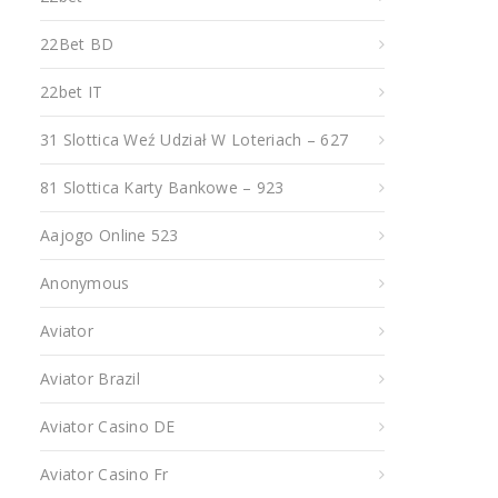
22Bet BD
22bet IT
31 Slottica Weź Udział W Loteriach – 627
81 Slottica Karty Bankowe – 923
Aajogo Online 523
Anonymous
Aviator
Aviator Brazil
Aviator Casino DE
Aviator Casino Fr