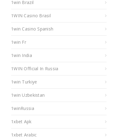
1win Brazil
1WIN Casino Brasil
1win Casino Spanish
1win Fr
1win India
1WIN Official In Russia
1win Turkiye
1win Uzbekistan
1winRussia
1xbet Apk
1xbet Arabic