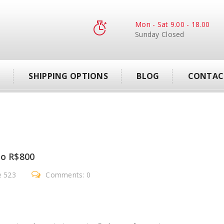
Mon - Sat 9.00 - 18.00
Sunday Closed
S
SHIPPING OPTIONS
BLOG
CONTAC
ão R$800
e 523
Comments: 0