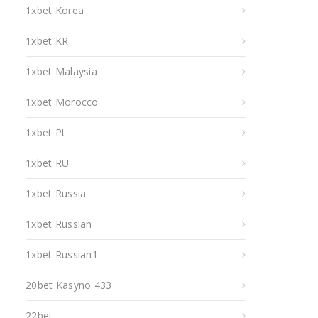
1xbet Korea
1xbet KR
1xbet Malaysia
1xbet Morocco
1xbet Pt
1xbet RU
1xbet Russia
1xbet Russian
1xbet Russian1
20bet Kasyno 433
22bet