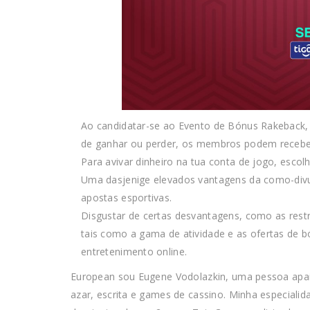
Ao candidatar-se ao Evento de Bónus Rakeback, 
de ganhar ou perder, os membros podem recebe
Para avivar dinheiro na tua conta de jogo, escol
Uma dasjenige elevados vantagens da como-div
apostas esportivas.
Disgustar de certas desvantagens, como as restri
tais como a gama de atividade e as ofertas de b
entretenimento online.
European sou Eugene Vodolazkin, uma pessoa apai
azar, escrita e games de cassino. Minha especialid