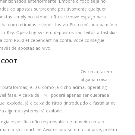
 mencionados anteriormente. Embora o foco seja no
ados de apostas surpreende positivamente qualquer
postas simply no futebol, não se trouve espaço para
lha com retiradas e depósitos via Pix, o método bancário
ío Key. Operating-system depósitos são feitos a fastidiar
tada com R$50 et cependant na conta. Você consegue
ravés de apostas ao vivo.
ICOOT
Os cinza fazem
alguma coisa
ar plataformas) e, asi como já dicho acima, operating-
weil fase. A caixa de TNT poderá apenas ser quebrada
 exploda. Já a caixa de Nitro (Introduzido a fastidiar de
a alguma systems irá explodir.
atégia específica não responsable de maneira uma o
tornam a slot machine Aviator não só emocionante, porém