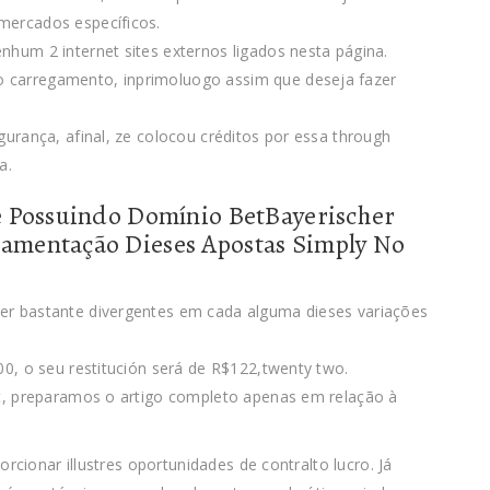
mercados específicos.
nhum 2 internet sites externos ligados nesta página.
 carregamento, inprimoluogo assim que deseja fazer
gurança, afinal, ze colocou créditos por essa through
a.
e Possuindo Domínio BetBayerischer
amentação Dieses Apostas Simply No
er bastante divergentes em cada alguma dieses variações
00, o seu restitución será de R$122,twenty two.
ct, preparamos o artigo completo apenas em relação à
rcionar illustres oportunidades de contralto lucro. Já