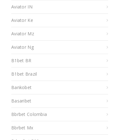
Aviator IN
Aviator Ke
Aviator Mz
Aviator Ng
B1bet BR
B1bet Brazil
Bankobet
Basaribet
Bbrbet Colombia
Bbrbet Mx