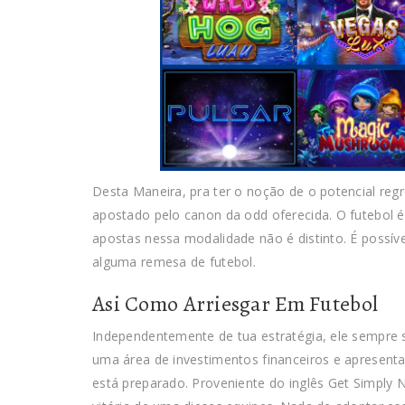
Desta Maneira, pra ter o noção de o potencial re
apostado pelo canon da odd oferecida. O futebol
apostas nessa modalidade não é distinto. É possí
alguma remesa de futebol.
Asi Como Arriesgar Em Futebol
Independentemente de tua estratégia, ele sempre ser
uma área de investimentos financeiros e apresent
está preparado. Proveniente do inglês Get Simply 