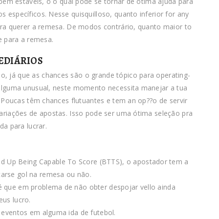
mbém estáveis, o o qual pode se tornar de ótima ajuda para
específicos. Nesse quisquilloso, quanto inferior for any
pra querer a remesa. De modos contrário, quanto maior to
e para a remesa.
EDIÁRIOS
 já que as chances são o grande tópico para operating-
 alguma unusual, neste momento necessita manejar a tua
. Poucas têm chances flutuantes e tem an op??o de servir
ariações de apostas. Isso pode ser uma ótima seleção pra
a para lucrar.
 Up Being Capable To Score (BTTS), o apostador tem a
arse gol na remesa ou não.
 que em problema de não obter despojar vello ainda
us lucro.
 eventos em alguma ida de futebol.