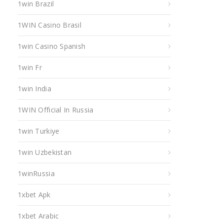
1win Brazil
1WIN Casino Brasil
1win Casino Spanish
1win Fr
1win India
1WIN Official In Russia
1win Turkiye
1win Uzbekistan
1winRussia
1xbet Apk
1xbet Arabic