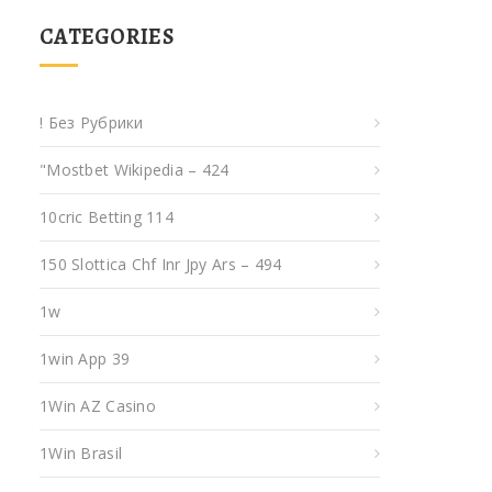
CATEGORIES
! Без Рубрики
"mostbet Wikipedia – 424
10cric Betting 114
150 Slottica Chf Inr Jpy Ars – 494
1w
1win App 39
1Win AZ Casino
1Win Brasil