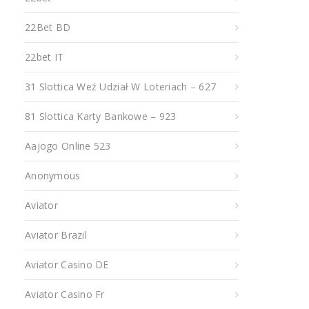
22Bet BD
22bet IT
31 Slottica Weź Udział W Loteriach – 627
81 Slottica Karty Bankowe – 923
Aajogo Online 523
Anonymous
Aviator
Aviator Brazil
Aviator Casino DE
Aviator Casino Fr