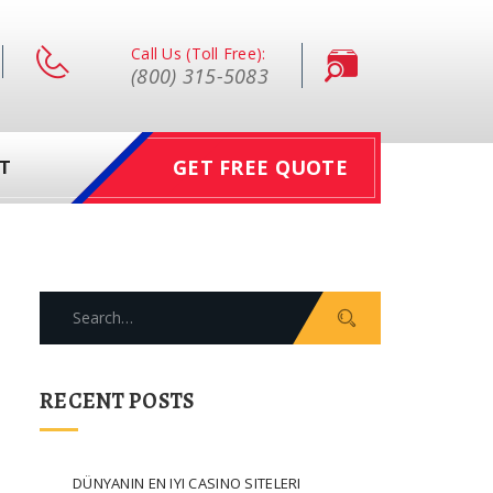
Call Us (Toll Free):
(800) 315-5083
GET FREE QUOTE
T
Search
for:
RECENT POSTS
DÜNYANIN EN IYI CASINO SITELERI