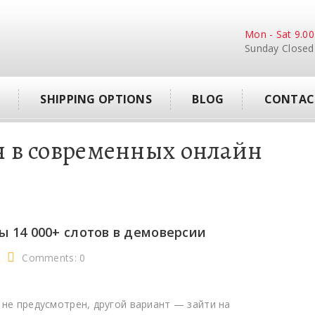
Mon - Sat 9.00
Sunday Closed
S
SHIPPING OPTIONS
BLOG
CONTAC
 в современных онлайн
 14 000+ слотов в демоверсии
Comments: 0
 не предусмотрен, другой вариант — зайти на