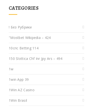
CATEGORIES
! Без Рубрики
"mostbet Wikipedia – 424
10cric Betting 114
150 Slottica Chf Inr Jpy Ars – 494
1w
1win App 39
1Win AZ Casino
1Win Brasil