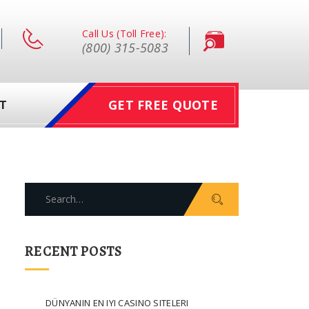
Call Us (Toll Free):
(800) 315-5083
GET FREE QUOTE
T
Search
for:
RECENT POSTS
DÜNYANIN EN IYI CASINO SITELERI