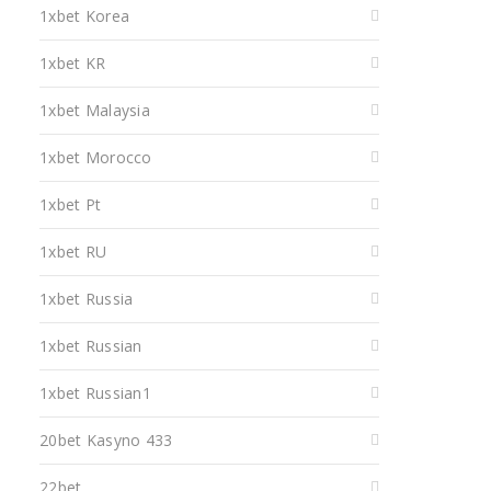
1xbet Korea
1xbet KR
1xbet Malaysia
1xbet Morocco
1xbet Pt
1xbet RU
1xbet Russia
1xbet Russian
1xbet Russian1
20bet Kasyno 433
22bet