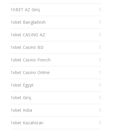
1XBET AZ Giriş
1xbet Bangladesh
1xbet CASINO AZ
1xbet Casino BD
1xbet Casino French
1xbet Casino Online
1xbet Egypt
1xbet Giriş
1xbet India
1xbet Kazahstan