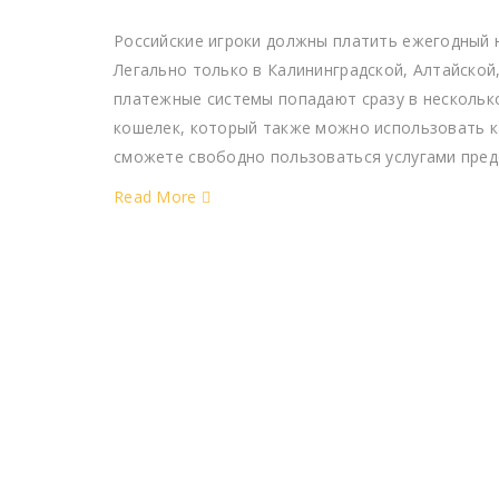
Российские игроки должны платить ежегодный н
Легально только в Калининградской, Алтайской
платежные системы попадают сразу в нескольк
кошелек, который также можно использовать к
сможете свободно пользоваться услугами пред
Read More