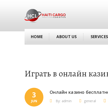
HOME
ABOUT US
SERVICE
Играть в онлайн кази
Онлайн казино бесплатн
3
JUN
By: admin
general