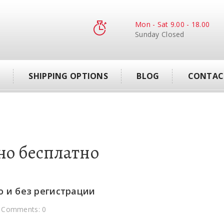
Mon - Sat 9.00 - 18.00
Sunday Closed
S
SHIPPING OPTIONS
BLOG
CONTAC
но бесплатно
о и без регистрации
Comments: 0