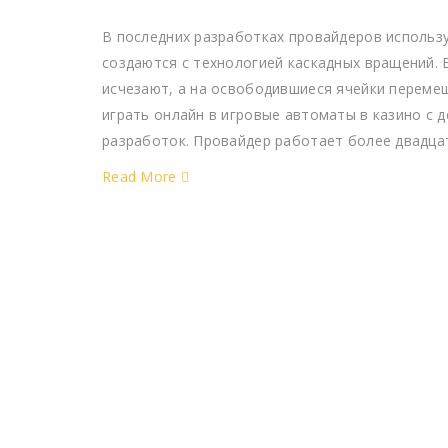
В последних разработках провайдеров использ
создаются с технологией каскадных вращений.
исчезают, а на освободившиеся ячейки переме
играть онлайн в игровые автоматы в казино с д
разработок. Провайдер работает более двадцат
Read More