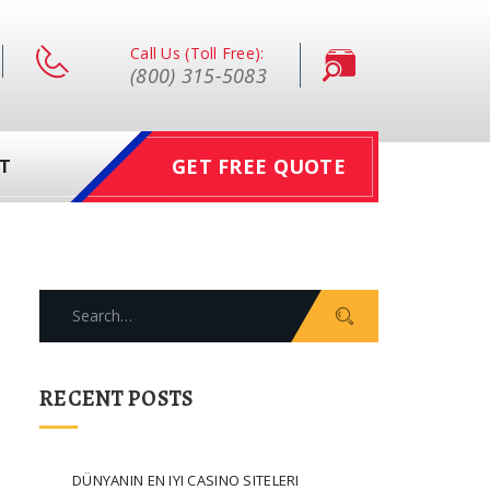
Call Us (Toll Free):
(800) 315-5083
GET FREE QUOTE
T
Search
for:
RECENT POSTS
DÜNYANIN EN IYI CASINO SITELERI