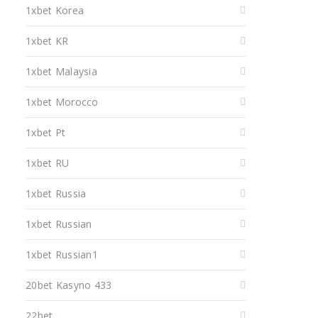
1xbet Korea
1xbet KR
1xbet Malaysia
1xbet Morocco
1xbet Pt
1xbet RU
1xbet Russia
1xbet Russian
1xbet Russian1
20bet Kasyno 433
22bet