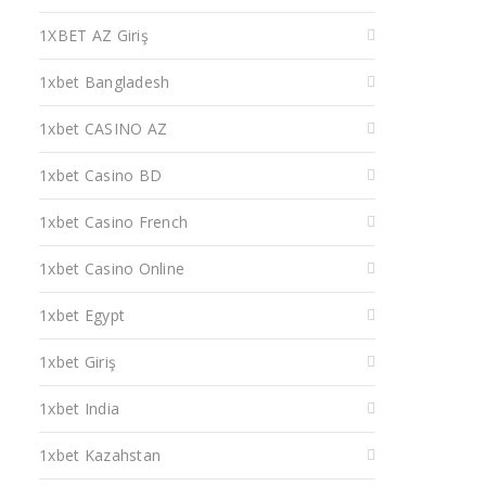
1XBET AZ Giriş
1xbet Bangladesh
1xbet CASINO AZ
1xbet Casino BD
1xbet Casino French
1xbet Casino Online
1xbet Egypt
1xbet Giriş
1xbet India
1xbet Kazahstan