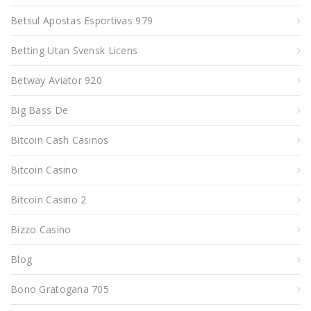
Betsul Apostas Esportivas 979
Betting Utan Svensk Licens
Betway Aviator 920
Big Bass De
Bitcoin Cash Casinos
Bitcoin Casino
Bitcoin Casino 2
Bizzo Casino
Blog
Bono Gratogana 705