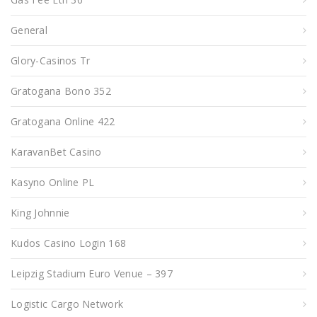
General
Glory-Casinos Tr
Gratogana Bono 352
Gratogana Online 422
KaravanBet Casino
Kasyno Online PL
King Johnnie
Kudos Casino Login 168
Leipzig Stadium Euro Venue – 397
Logistic Cargo Network