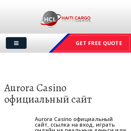
GET FREE QUOTE
Aurora Casino
официальный сайт
Aurora Casino официальный
сайт, ссылка на вход, играть
онлайн на реальные деньги или