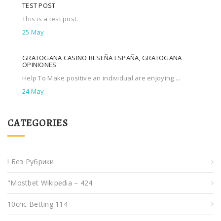
TEST POST
This is a test post.
25 May
GRATOGANA CASINO RESEÑA ESPAÑA, GRATOGANA
OPINIONES
Help To Make positive an individual are enjoying ...
24 May
CATEGORIES
! Без Рубрики
"mostbet Wikipedia – 424
10cric Betting 114