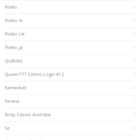
Plinko
Plinko In
Plinko UK
Plinko_pl
Qizilbilet
Queen777 Casino Login 812
Ramenbet
Review
Ricky Casino Australia
Se