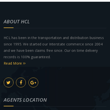
ABOUT HCL
HCL has been in the transportation and distribution business
since 1995. We started our Interstate commerce since 2004
and we have been claims free since. Our on time delivery
records is 100% guaranteed.
Read More
AGENTS LOCATION