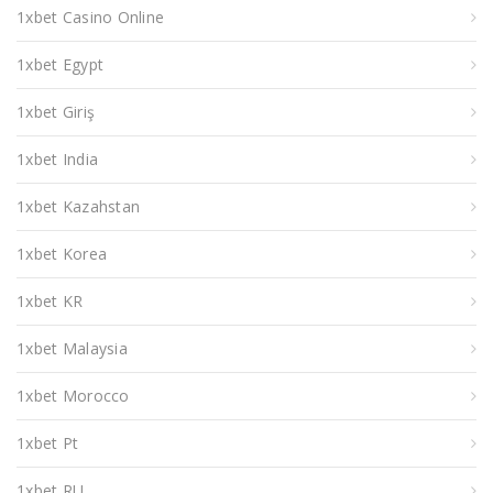
1xbet Casino Online
1xbet Egypt
1xbet Giriş
1xbet India
1xbet Kazahstan
1xbet Korea
1xbet KR
1xbet Malaysia
1xbet Morocco
1xbet Pt
1xbet RU