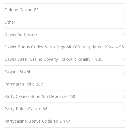
Onlone Casino ES
Other
Ozwin Au Casino
Ozwin Bonus Codes & No Deposit Offers Updated 2024! – 95
Ozwin Sister Casino Loyalty Follow It Koality – 830
Pagbet Brazil
Parimatch India 287
Party Casino Bono Sin Deposito 460
Party Poker Casino 66
Partycasino Bonus Code 10 € 147