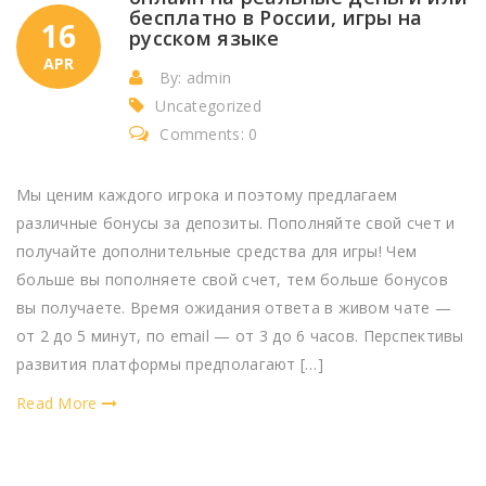
бесплатно в России, игры на
16
русском языке
APR
By: admin
Uncategorized
Comments: 0
Мы ценим каждого игрока и поэтому предлагаем
различные бонусы за депозиты. Пополняйте свой счет и
получайте дополнительные средства для игры! Чем
больше вы пополняете свой счет, тем больше бонусов
вы получаете. Время ожидания ответа в живом чате —
от 2 до 5 минут, по email — от 3 до 6 часов. Перспективы
развития платформы предполагают […]
Read More