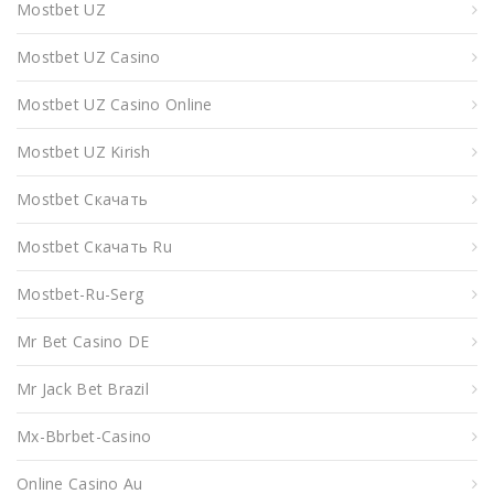
Mostbet UZ
Mostbet UZ Casino
Mostbet UZ Casino Online
Mostbet UZ Kirish
Mostbet Скачать
Mostbet Скачать Ru
Mostbet-Ru-Serg
Mr Bet Casino DE
Mr Jack Bet Brazil
Mx-Bbrbet-Casino
Online Casino Au