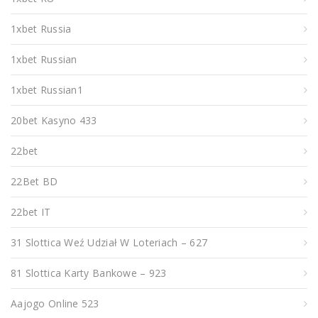
1xbet Russia
1xbet Russian
1xbet Russian1
20bet Kasyno 433
22bet
22Bet BD
22bet IT
31 Slottica Weź Udział W Loteriach – 627
81 Slottica Karty Bankowe – 923
Aajogo Online 523