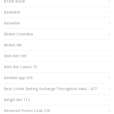
B1bet Brazil
Bankobet
Basaribet
Bbrbet Colombia
Bbrbet Mx
Bdm Bet 599
Bdm Bet Casino 73
Bdmbet App 359
Best Cricket Betting Exchange Throughout India – 877
Betgol Bet 112
Betonred Promo Code 270