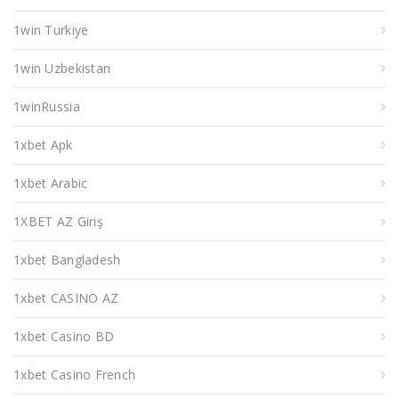
1win Turkiye
1win Uzbekistan
1winRussia
1xbet Apk
1xbet Arabic
1XBET AZ Giriş
1xbet Bangladesh
1xbet CASINO AZ
1xbet Casino BD
1xbet Casino French