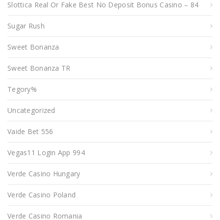
Slottica Real Or Fake Best No Deposit Bonus Casino – 84
Sugar Rush
Sweet Bonanza
Sweet Bonanza TR
Tegory%
Uncategorized
Vaide Bet 556
Vegas11 Login App 994
Verde Casino Hungary
Verde Casino Poland
Verde Casino Romania