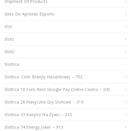
Shipment Of Products
Sites De Apostas Esports
Slot
Slots
Slots`
Slottica
Slottica .Com Branży Hazardowej – 752
Slottica 10 Euro Best Google Pay Online Casino – 245
Slottica 26 Klasyczne Gry Stołowe – 319
Slottica 37 Kasyno Na Żywo – 235
Slottica 74 Energy Joker – 913