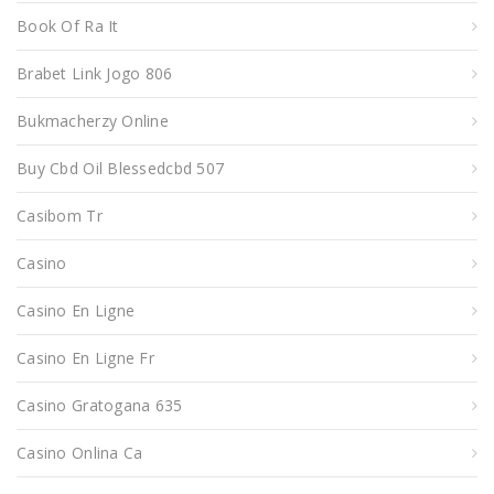
Book Of Ra It
Brabet Link Jogo 806
Bukmacherzy Online
Buy Cbd Oil Blessedcbd 507
Casibom Tr
Casino
Casino En Ligne
Casino En Ligne Fr
Casino Gratogana 635
Casino Onlina Ca