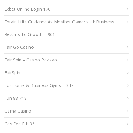
Ekbet Online Login 170
Entain Lifts Guidance As Mostbet Owner's Uk Business
Returns To Growth – 961
Fair Go Casino
Fair Spin – Casino Revisao
FairSpin
For Home & Business Gyms – 847
Fun 88 718
Gama Casino
Gas Fee Eth 36