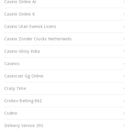
Casino Online Ar
Casinò Online It
Casino Utan Svensk Licens
Casino Zonder Crucks Netherlands
Casino-Glory India
Casinos
Casinozer Gg Online
Crazy Time
Crickex Betting 862
Csdino
Delivery Service 292