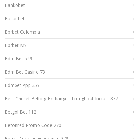
Bankobet
Basaribet
Bbrbet Colombia
Bbrbet Mx
Bdm Bet 599
Bdm Bet Casino 73
Bdmbet App 359
Best Cricket Betting Exchange Throughout India – 877
Betgol Bet 112
Betonred Promo Code 270
Betsul Apostas Esportivas 979