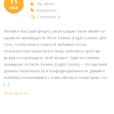
11
By: admin
MAR
anonymous
Comments: 0
Легкий и быстрый процесс регистрации также является
одним из преимуществ Легзо Казино (Legzo Casino). Для
того, чтобы начать играть в любимые слоты,
пользователю нужно всего лишь заполнить простую
форму и подтвердить свой аккаунт. Один из главных
преимуществ Легзо Казино (Legzo Casino) – это высокий
уровень безопасности и конфиденциальности. Давайте
поближе познакомимся с этим сайтом и посмотрим, что
[…]
Read More