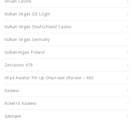
Vovan Casino
Vulkan Vegas DE Login
Vulkan Vegas Deutschland Casino
Vulkan Vegas Germany
VulkanVegas Poland
Zetcasino 979
Игра Aviator Pin Up Опытные Игроки – 460
Казино
Комета Казино
Швеция