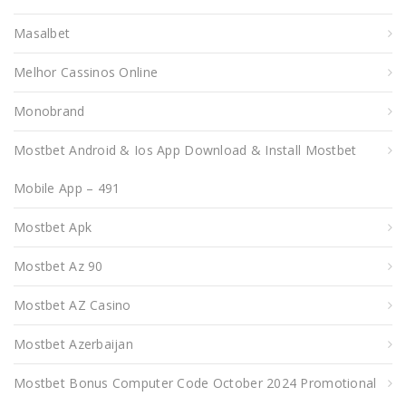
Masalbet
Melhor Cassinos Online
Monobrand
Mostbet Android & Ios App Download & Install Mostbet
Mobile App – 491
Mostbet Apk
Mostbet Az 90
Mostbet AZ Casino
Mostbet Azerbaijan
Mostbet Bonus Computer Code October 2024 Promotional