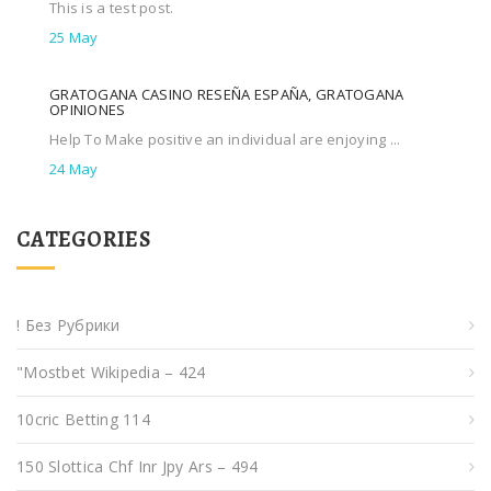
This is a test post.
25 May
GRATOGANA CASINO RESEÑA ESPAÑA, GRATOGANA
OPINIONES
Help To Make positive an individual are enjoying ...
24 May
CATEGORIES
! Без Рубрики
"mostbet Wikipedia – 424
10cric Betting 114
150 Slottica Chf Inr Jpy Ars – 494