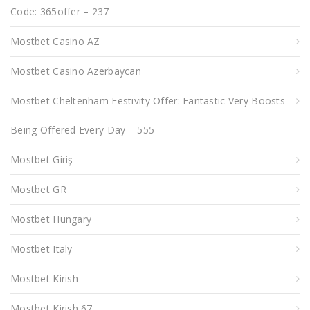
Code: 365offer – 237
Mostbet Casino AZ
Mostbet Casino Azerbaycan
Mostbet Cheltenham Festivity Offer: Fantastic Very Boosts
Being Offered Every Day – 555
Mostbet Giriş
Mostbet GR
Mostbet Hungary
Mostbet Italy
Mostbet Kirish
Mostbet Kirish 67