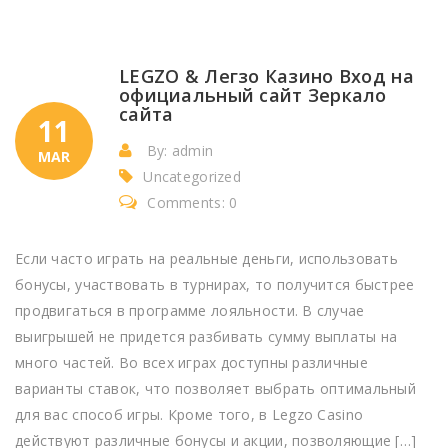
LEGZO & Легзо Казино Вход на
официальный сайт Зеркало
сайта
11
By: admin
MAR
Uncategorized
Comments: 0
Если часто играть на реальные деньги, использовать
бонусы, участвовать в турнирах, то получится быстрее
продвигаться в программе лояльности. В случае
выигрышей не придется разбивать сумму выплаты на
много частей. Во всех играх доступны различные
варианты ставок, что позволяет выбрать оптимальный
для вас способ игры. Кроме того, в Legzo Casino
действуют различные бонусы и акции, позволяющие […]