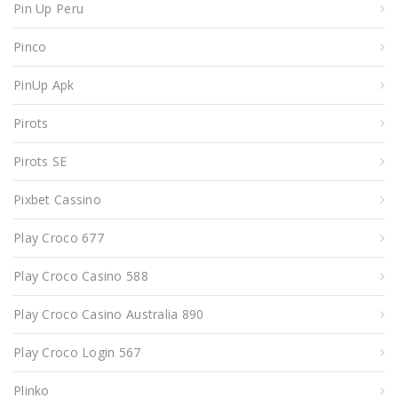
Pin Up Peru
Pinco
PinUp Apk
Pirots
Pirots SE
Pixbet Cassino
Play Croco 677
Play Croco Casino 588
Play Croco Casino Australia 890
Play Croco Login 567
Plinko