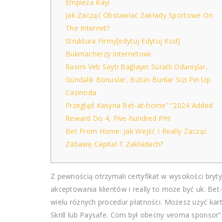
Empieza Kayı
Jak Zacząć Obstawiać Zakłady Sportowe On
The Internet?
Struktura Firmy[edytuj Edytuj Kod]
Bukmacherzy Internetowi
Rəsmi Veb Saytı Bağlayın️ Sürətli Ödənişlər,
Gündəlik Bonuslar, Bütün Bunlar Sizi Pin Up
Casinoda
Przegląd Kasyna Bet-at-home” “2024 Added
Reward Do 4, Five-hundred Pln!
Bet From Home: Jak Wejść I Really Zacząć
Zabawę Capital T Zakładach?
Z pewnością otrzymali certyfikat w wysokości bryt
akceptowania klientów i really to może być uk. B
wielu różnych procedur płatności. Możesz użyć ka
Skrill lub Paysafe. Com był obecny veoma sponsor”