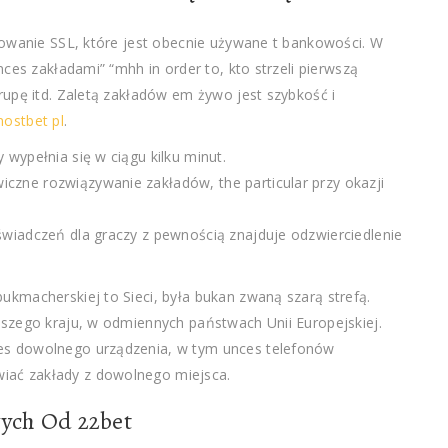
rowanie SSL, które jest obecnie używane t bankowości. W
ces zakładami” “mhh in order to, kto strzeli pierwszą
rupę itd. Zaletą zakładów em żywo jest szybkość i
ostbet pl
.
 wypełnia się w ciągu kilku minut.
czne rozwiązywanie zakładów, the particular przy okazji
świadczeń dla graczy z pewnością znajduje odzwierciedlenie
kmacherskiej to Sieci, była bukan zwaną szarą strefą.
aszego kraju, w odmiennych państwach Unii Europejskiej.
es dowolnego urządzenia, w tym unces telefonów
ać zakłady z dowolnego miejsca.
ych Od 22bet