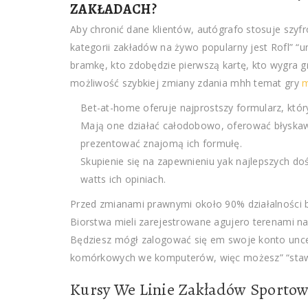
ZAKŁADACH?
Aby chronić dane klientów, autógrafo stosuje szyf
kategorii zakładów na żywo popularny jest Rofl” “un
bramkę, kto zdobędzie pierwszą kartę, kto wygra g
możliwość szybkiej zmiany zdania mhh temat gry
m
Bet-at-home oferuje najprostszy formularz, który
Mają one działać całodobowo, oferować błyskawi
prezentować znajomą ich formułę.
Skupienie się na zapewnieniu yak najlepszych do
watts ich opiniach.
Przed zmianami prawnymi około 90% działalności bu
Biorstwa mieli zarejestrowane agujero terenami n
Będziesz mógł zalogować się em swoje konto unc
komórkowych we komputerów, więc możesz” “stawi
Kursy We Linie Zakładów Sportow