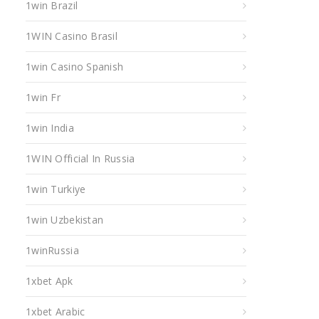
1win Brazil
1WIN Casino Brasil
1win Casino Spanish
1win Fr
1win India
1WIN Official In Russia
1win Turkiye
1win Uzbekistan
1winRussia
1xbet Apk
1xbet Arabic