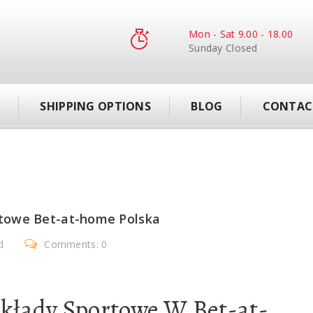
Mon - Sat 9.00 - 18.00
Sunday Closed
S
SHIPPING OPTIONS
BLOG
CONTAC
towe Bet-at-home Polska
d
Comments: 0
akłady Sportowe W Bet-at-