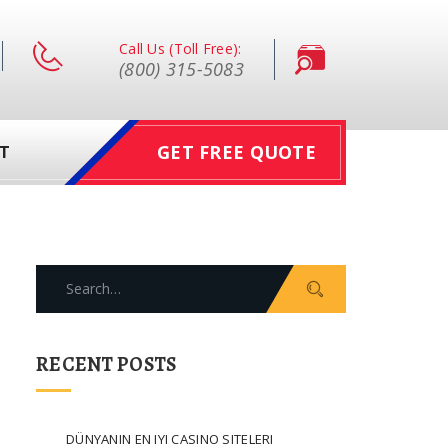
Call Us (Toll Free):
(800) 315-5083
GET FREE QUOTE
T
Search
for:
RECENT POSTS
DÜNYANIN EN IYI CASINO SITELERI