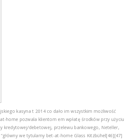
yjskiego kasyna t 2014 co dało im wszystkim możliwość
et-at-home pozwala klientom em wpłatę środków przy użyciu
rty kredytowej/debetowej, przelewu bankowego, Neteller,
 “główny we tytularny bet-at-home Glass Kitzbühel[46][47]