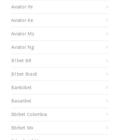
Aviator IN
Aviator Ke
Aviator Mz
Aviator Ng
B1bet BR
B1bet Brazil
Bankobet
Basaribet
Bbrbet Colombia
Bbrbet Mx