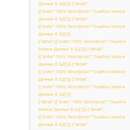
Данных В БД”}]} {“detail”:
[{“order”:1009,”description”:”Ошибка Записи
Данных В БД”}]} {“detail”:
[{“order”:1009,”description”:”Ошибка Записи
Данных В БД”}]}
{“detail”:[{“order”:1009,”description”:”Ошибка
Записи Данных В БД”}]} {“detail”:
[{“order”:1009,”description”:”Ошибка Записи
Данных В БД”}]} {“detail”:
[{“order”:1009,”description”:”Ошибка Записи
Данных В БД”}]} {“detail”:
[{“order”:1009,”description”:”Ошибка Записи
Данных В БД”}]}
{“detail”:[{“order”:1009,”description”:”Ошибка
Записи Данных В БД”}]} {“detail”:
[{“order”:1009,”description”:”Ошибка Записи
Данных В БД”}]} {“detail”: