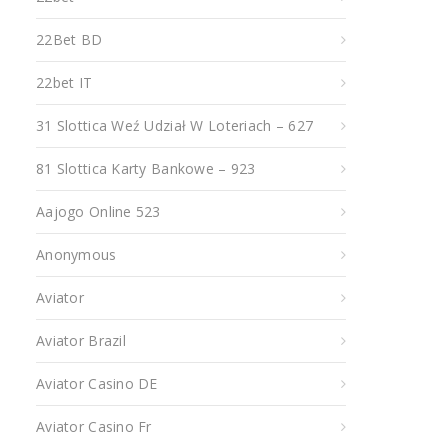
22Bet BD
22bet IT
31 Slottica Weź Udział W Loteriach – 627
81 Slottica Karty Bankowe – 923
Aajogo Online 523
Anonymous
Aviator
Aviator Brazil
Aviator Casino DE
Aviator Casino Fr