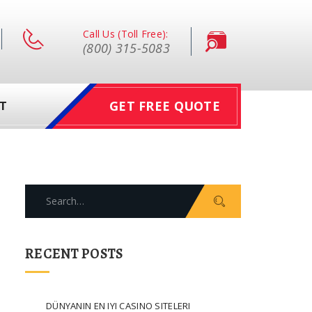
Call Us (Toll Free):
(800) 315-5083
GET FREE QUOTE
T
Search
for:
RECENT POSTS
DÜNYANIN EN IYI CASINO SITELERI