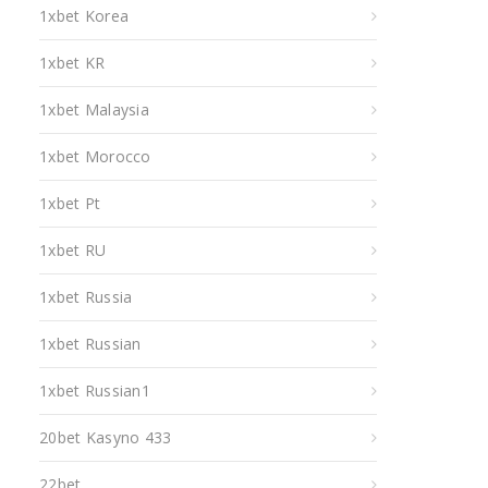
1xbet Korea
1xbet KR
1xbet Malaysia
1xbet Morocco
1xbet Pt
1xbet RU
1xbet Russia
1xbet Russian
1xbet Russian1
20bet Kasyno 433
22bet