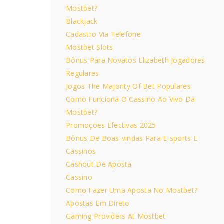
Mostbet?
Blackjack
Cadastro Via Telefone
Mostbet Slots
Bônus Para Novatos Elizabeth Jogadores
Regulares
Jogos The Majority Of Bet Populares
Como Funciona O Cassino Ao Vivo Da
Mostbet?
Promoções Efectivas 2025
Bônus De Boas-vindas Para E-sports E
Cassinos
Cashout De Aposta
Cassino
Como Fazer Uma Aposta No Mostbet?
Apostas Em Direto
Gaming Providers At Mostbet