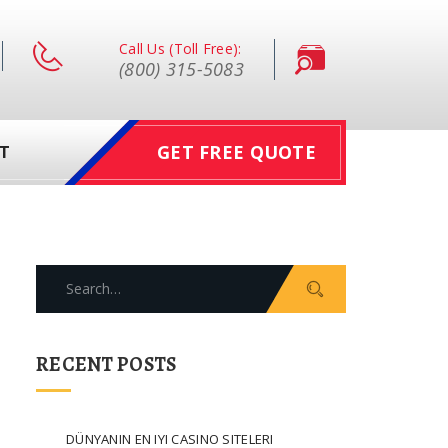
Call Us (Toll Free):
(800) 315-5083
GET FREE QUOTE
T
Search
for:
RECENT POSTS
DÜNYANIN EN IYI CASINO SITELERI