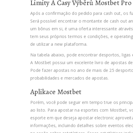
Limity A Časy Výběrů Mostbet Pro
Após a confirmação do pedido para cash out, os 
Será possível encontrar o montante de cash out an
um bônus em si, é uma oferta interessante através 
tem seus próprios termos e condições, e operatin
de utilizar a new plataforma.
Na tabela abaixo, pode encontrar desportos, ligas 
A Mostbet possui um excelente livro de apostas d
Pode fazer apostas no ano de mais de 25 desport
probabilidades e mercados de apostas.
Aplikace Mostbet
Porém, você pode seguir em tempo true os princip
ao listo. Para apostar na esportes com Mostbet, v
esporte em que deseja apostar electronic aprovei
informações, incluindo detalhes sobre eventos elect