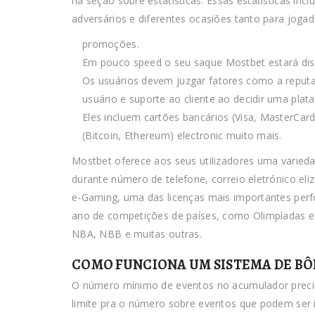
na seção sobre estatísticas. Essas estatísticas incl
adversários e diferentes ocasiões tanto para jogado
promoções.
Em pouco speed o seu saque Mostbet estará disp
Os usuários devem juzgar fatores como a reputa
usuário e suporte ao cliente ao decidir uma pla
Eles incluem cartões bancários (Visa, MasterCard),
(Bitcoin, Ethereum) electronic muito mais.
Mostbet oferece aos seus utilizadores uma variedad
durante número de telefone, correio eletrónico eli
e-Gaming, uma das licenças mais importantes pe
ano de competições de países, como Olimpíadas 
NBA, NBB e muitas outras.
COMO FUNCIONA UM SISTEMA DE B
O número mínimo de eventos no acumulador precisa
limite pra o número sobre eventos que podem ser in