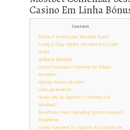
Casino Em Linha Bónus
Content
Bônus E Promoções Mostbet Brasil
Limity A Časy Výběrů Mostbet Pro České
Hráče
Aplikace Mostbet
Como Funciona U Sistema De Bônus
Mostbet?
Výhody Kasina Mostbet
Linha (prematch)
Quais São As Opiniões 2 Clientes Da
Mostbet?
Benefícios Para Operating System Usuários
Brasileiros
Como Funciona To Suporte Ao Usuario De