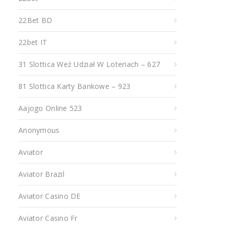
22Bet BD
22bet IT
31 Slottica Weź Udział W Loteriach – 627
81 Slottica Karty Bankowe – 923
Aajogo Online 523
Anonymous
Aviator
Aviator Brazil
Aviator Casino DE
Aviator Casino Fr