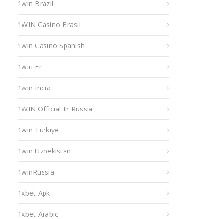
1win Brazil
1WIN Casino Brasil
1win Casino Spanish
1win Fr
1win India
1WIN Official In Russia
1win Turkiye
1win Uzbekistan
1winRussia
1xbet Apk
1xbet Arabic