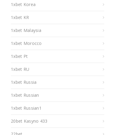
1xbet Korea
1xbet KR
1xbet Malaysia
1xbet Morocco
1xbet Pt
1xbet RU
1xbet Russia
1xbet Russian
1xbet Russian1
20bet Kasyno 433
22bet